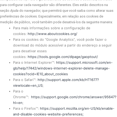
para configurar cada navegador são diferentes. Eles estão descritos na
seção
Ajuda
do navegador, que permitirá que você saiba como alterar suas
preferências de cookies. Especialmente, em relação aos cookies de
medição de público, você também pode desativá-los da seguinte maneira:
Para mais informações sobre a configuração de
cookies:
http://www.aboutcookies.org/
Para os cookies do “Google Analytics”, você pode fazer o
download do módulo acessível a partir do endereço a seguir
para desativar esses
cookies:
https://tools.google.com/dlpage/gaoptout/
Para o Internet Explorer™:
https://support.microsoft.com/en-
gb/help/17442/windows-internet-explorer-delete-manage-
cookies?ocid=IE10_about_cookies
Para o Safari™:
http://support.apple.com/kb/HT1677?
viewlocale=en_US
;
Para o
Chrome™:
https://support.google.com/chrome/answer/95647?
hl=en
;
Para o Firefox™:
https://support.mozilla.org/en-US/kb/enable-
and-disable-cookies-website-preferences;